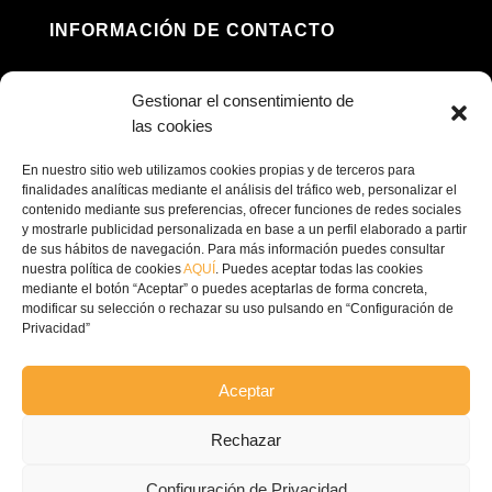
INFORMACIÓN DE CONTACTO
Dirección: Av. Príncipe Felipe, 98, 16660 Las

Gestionar el consentimiento de
Pedroñeras, Cuenca
las cookies
(+34) 967 160 698

En nuestro sitio web utilizamos cookies propias y de terceros para
finalidades analíticas mediante el análisis del tráfico web, personalizar el
contenido mediante sus preferencias, ofrecer funciones de redes sociales
contacto@ecofricalia.com

y mostrarle publicidad personalizada en base a un perfil elaborado a partir
de sus hábitos de navegación. Para más información puedes consultar
nuestra política de cookies
AQUÍ
. Puedes aceptar todas las cookies
mediante el botón “Aceptar” o puedes aceptarlas de forma concreta,
modificar su selección o rechazar su uso pulsando en “Configuración de
Privacidad”
© Copyright 2024 –
Ecofricalia
Aceptar
POLÍTICA DE PRIVACIDAD
Rechazar
COMPROMISO POLITICA
Configuración de Privacidad
PRIVACIDAD