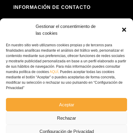
INFORMACIÓN DE CONTACTO
Dirección: Av. Príncipe Felipe, 98, 16660 Las

Gestionar el consentimiento de
Pedroñeras, Cuenca
las cookies
(+34) 967 160 698

En nuestro sitio web utilizamos cookies propias y de terceros para
finalidades analíticas mediante el análisis del tráfico web, personalizar el
contenido mediante sus preferencias, ofrecer funciones de redes sociales
contacto@ecofricalia.com

y mostrarle publicidad personalizada en base a un perfil elaborado a partir
de sus hábitos de navegación. Para más información puedes consultar
nuestra política de cookies
AQUÍ
. Puedes aceptar todas las cookies
mediante el botón “Aceptar” o puedes aceptarlas de forma concreta,
modificar su selección o rechazar su uso pulsando en “Configuración de
Privacidad”
© Copyright 2024 –
Ecofricalia
Aceptar
POLÍTICA DE PRIVACIDAD
Rechazar
COMPROMISO POLITICA
Configuración de Privacidad
PRIVACIDAD