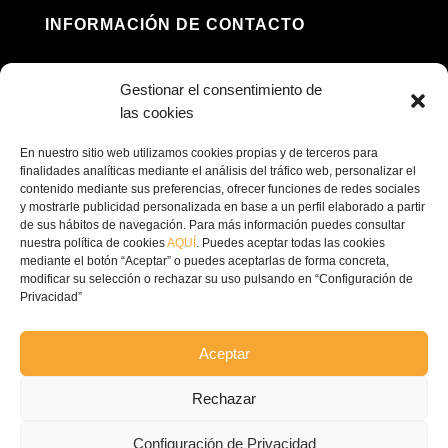
INFORMACIÓN DE CONTACTO
Dirección: Av. Príncipe Felipe, 98, 16660 Las

Gestionar el consentimiento de
Pedroñeras, Cuenca
las cookies
(+34) 967 160 698

En nuestro sitio web utilizamos cookies propias y de terceros para
finalidades analíticas mediante el análisis del tráfico web, personalizar el
contenido mediante sus preferencias, ofrecer funciones de redes sociales
contacto@ecofricalia.com

y mostrarle publicidad personalizada en base a un perfil elaborado a partir
de sus hábitos de navegación. Para más información puedes consultar
nuestra política de cookies
AQUÍ
. Puedes aceptar todas las cookies
mediante el botón “Aceptar” o puedes aceptarlas de forma concreta,
modificar su selección o rechazar su uso pulsando en “Configuración de
Privacidad”
© Copyright 2024 –
Ecofricalia
Aceptar
POLÍTICA DE PRIVACIDAD
Rechazar
COMPROMISO POLITICA
Configuración de Privacidad
PRIVACIDAD