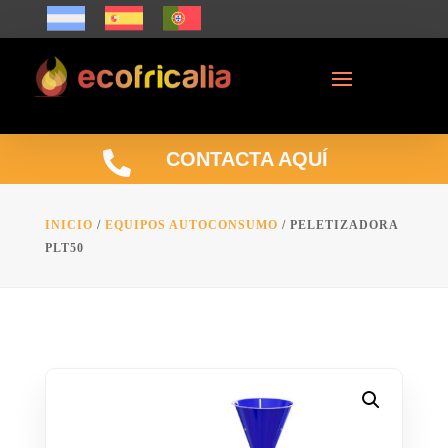

CONTACTA AQUÍ
INICIO
/
EQUIPOS AUTOCONSUMO
/ PELETIZADORA
PLT50