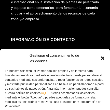
e internacional en la instalación de plantas de peletizado
y equipos complementarios, para fomentar la economía
circular y el aprovechamiento de los recursos de cada
zona y/o empresa.
INFORMACIÓN DE CONTACTO
Dirección: Av. Príncipe Felipe, 98, 16660 Las

Gestionar el consentimiento de
Pedroñeras, Cuenca
las cookies
(+34) 967 160 698

En nuestro sitio web utilizamos cookies propias y de terceros para
finalidades analíticas mediante el análisis del tráfico web, personalizar el
contenido mediante sus preferencias, ofrecer funciones de redes sociales
contacto@ecofricalia.com

y mostrarle publicidad personalizada en base a un perfil elaborado a partir
de sus hábitos de navegación. Para más información puedes consultar
nuestra política de cookies
AQUÍ
. Puedes aceptar todas las cookies
mediante el botón “Aceptar” o puedes aceptarlas de forma concreta,
modificar su selección o rechazar su uso pulsando en “Configuración de
Privacidad”