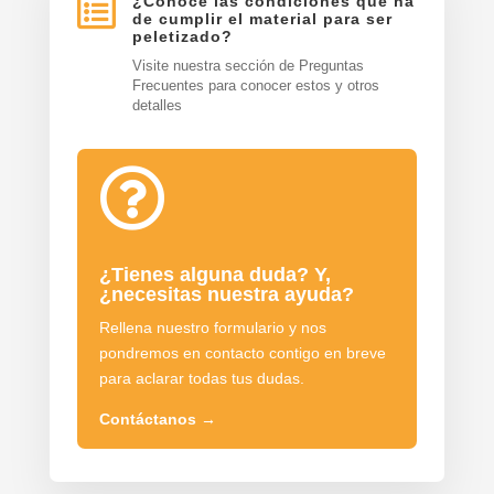

¿Conoce las condiciones que ha
de cumplir el material para ser
peletizado?
Visite nuestra sección de Preguntas
Frecuentes para conocer estos y otros
detalles

¿Tienes alguna duda? Y,
¿necesitas nuestra ayuda?
Rellena nuestro formulario y nos
pondremos en contacto contigo en breve
para aclarar todas tus dudas.
Contáctanos
→