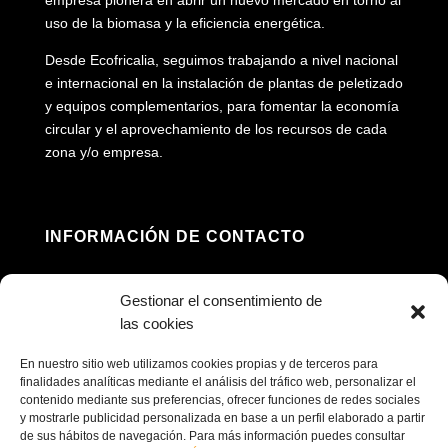
uso de la biomasa y la eficiencia energética.
Desde Ecofricalia, seguimos trabajando a nivel nacional
e internacional en la instalación de plantas de peletizado
y equipos complementarios, para fomentar la economía
circular y el aprovechamiento de los recursos de cada
zona y/o empresa.
INFORMACIÓN DE CONTACTO
Dirección: Av. Príncipe Felipe, 98, 16660 Las

Gestionar el consentimiento de
Pedroñeras, Cuenca
las cookies
(+34) 967 160 698

En nuestro sitio web utilizamos cookies propias y de terceros para
finalidades analíticas mediante el análisis del tráfico web, personalizar el
contenido mediante sus preferencias, ofrecer funciones de redes sociales
contacto@ecofricalia.com

y mostrarle publicidad personalizada en base a un perfil elaborado a partir
de sus hábitos de navegación. Para más información puedes consultar