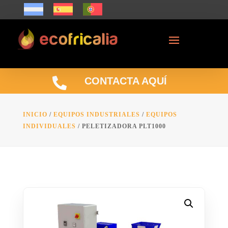

CONTACTA AQUÍ
INICIO
/
EQUIPOS INDUSTRIALES
/
EQUIPOS
INDIVIDUALES
/ PELETIZADORA PLT1000