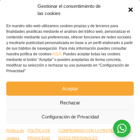
Dirección: Av. Príncipe Felipe, 98, 16660 Las

Gestionar el consentimiento de
Pedroñeras, Cuenca
las cookies
(+34) 967 160 698

En nuestro sitio web utilizamos cookies propias y de terceros para
finalidades analíticas mediante el análisis del tráfico web, personalizar el
contenido mediante sus preferencias, ofrecer funciones de redes sociales
contacto@ecofricalia.com

y mostrarle publicidad personalizada en base a un perfil elaborado a partir
de sus hábitos de navegación. Para más información puedes consultar
nuestra política de cookies
AQUÍ
. Puedes aceptar todas las cookies
mediante el botón “Aceptar” o puedes aceptarlas de forma concreta,
modificar su selección o rechazar su uso pulsando en “Configuración de
Privacidad”
© Copyright 2024 –
Ecofricalia
Aceptar
POLÍTICA DE PRIVACIDAD
Rechazar
COMPROMISO POLITICA
Configuración de Privacidad
PRIVACIDAD
Política de
POLÍTICA DE
COMPROMISO CON LA PROTECCIÓN DE
POLÍTICA COOKIES
cookies
PRIVACIDAD
DATOS PERSONALES