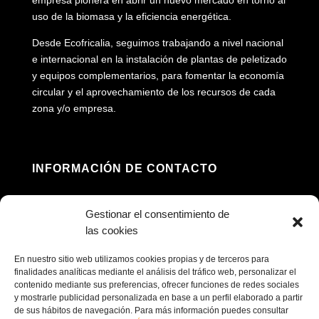
empresa pionera en abrir un nuevo mercado en torno al
uso de la biomasa y la eficiencia energética.
Desde Ecofricalia, seguimos trabajando a nivel nacional
e internacional en la instalación de plantas de peletizado
y equipos complementarios, para fomentar la economía
circular y el aprovechamiento de los recursos de cada
zona y/o empresa.
INFORMACIÓN DE CONTACTO
Dirección: Av. Príncipe Felipe, 98, 16660 Las

Gestionar el consentimiento de
Pedroñeras, Cuenca
las cookies
(+34) 967 160 698

En nuestro sitio web utilizamos cookies propias y de terceros para
finalidades analíticas mediante el análisis del tráfico web, personalizar el
contenido mediante sus preferencias, ofrecer funciones de redes sociales
contacto@ecofricalia.com

y mostrarle publicidad personalizada en base a un perfil elaborado a partir
de sus hábitos de navegación. Para más información puedes consultar