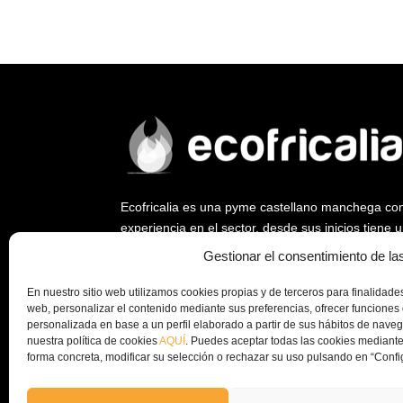
Ecofricalia es una pyme castellano manchega co
experiencia en el sector, desde sus inicios tiene
ya que fue empresa pionera en abrir un nuevo me
Gestionar el consentimiento de la
biomasa y la eficiencia energética.
En nuestro sitio web utilizamos cookies propias y de terceros para finalidades 
Desde Ecofricalia, seguimos trabajando a nivel na
web, personalizar el contenido mediante sus preferencias, ofrecer funciones 
instalación de plantas de peletizado y equipos c
personalizada en base a un perfil elaborado a partir de sus hábitos de nav
nuestra política de cookies
AQUÍ
. Puedes aceptar todas las cookies mediante
la economía circular y el aprovechamiento de los
forma concreta, modificar su selección o rechazar su uso pulsando en “Confi
empresa.