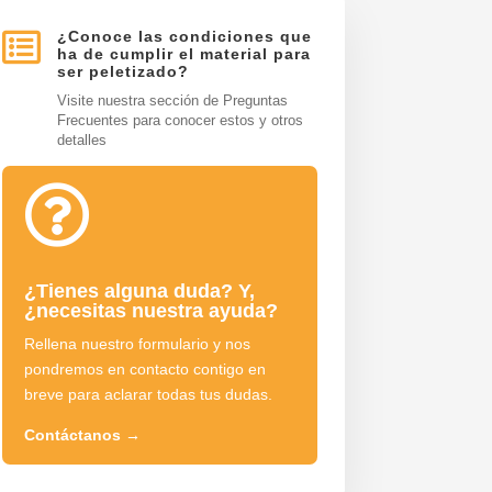

¿Conoce las condiciones que
ha de cumplir el material para
ser peletizado?
Visite nuestra sección de Preguntas
Frecuentes para conocer estos y otros
detalles

¿Tienes alguna duda? Y,
¿necesitas nuestra ayuda?
Rellena nuestro formulario y nos
pondremos en contacto contigo en
breve para aclarar todas tus dudas.
Contáctanos
→