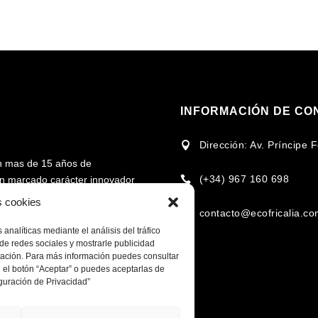
INFORMACIÓN DE CO
Dirección: Av. Príncipe

n mas de 15 años de
(+34) 967 160 698
 un marcado carácter innovador

rcado en torno al uso de la
s cookies
contacto@ecofricalia.c

analíticas mediante el análisis del tráfico
cional e internacional en la
de redes sociales y mostrarle publicidad
omplementarios, para fomentar
egación. Para más información puedes consultar
 el botón “Aceptar” o puedes aceptarlas de
 recursos de cada zona y/o
guración de Privacidad”