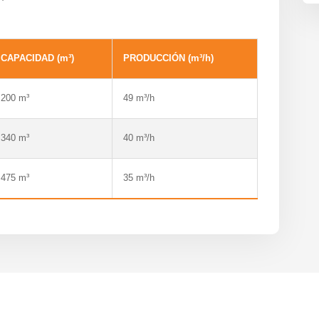
CAPACIDAD (m³)
PRODUCCIÓN (m³/h)
200 m³
49 m³/h
340 m³
40 m³/h
475 m³
35 m³/h