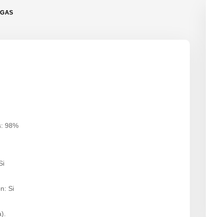
RGAS
s: 98%
Si
n: Si
).