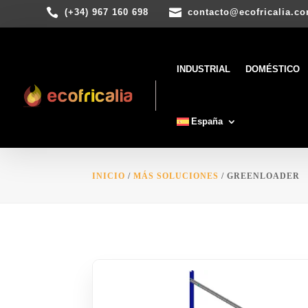


(+34) 967 160 698
contacto@ecofricalia.c
INDUSTRIAL
DOMÉSTICO
España
INICIO
/
MÁS SOLUCIONES
/ GREENLOADER