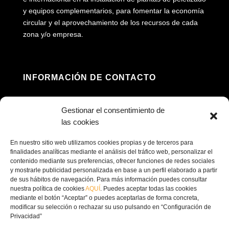
y equipos complementarios, para fomentar la economía
circular y el aprovechamiento de los recursos de cada
zona y/o empresa.
INFORMACIÓN DE CONTACTO
Dirección: Av. Príncipe Felipe, 98, 16660 Las

Gestionar el consentimiento de
Pedroñeras, Cuenca
las cookies
(+34) 967 160 698

En nuestro sitio web utilizamos cookies propias y de terceros para
finalidades analíticas mediante el análisis del tráfico web, personalizar el
contenido mediante sus preferencias, ofrecer funciones de redes sociales
contacto@ecofricalia.com

y mostrarle publicidad personalizada en base a un perfil elaborado a partir
de sus hábitos de navegación. Para más información puedes consultar
nuestra política de cookies
AQUÍ
. Puedes aceptar todas las cookies
mediante el botón “Aceptar” o puedes aceptarlas de forma concreta,
modificar su selección o rechazar su uso pulsando en “Configuración de
Privacidad”
© Copyright 2024 –