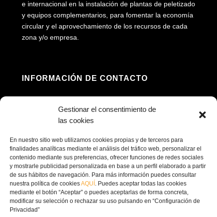
e internacional en la instalación de plantas de peletizado
y equipos complementarios, para fomentar la economía
circular y el aprovechamiento de los recursos de cada
zona y/o empresa.
INFORMACIÓN DE CONTACTO
Dirección: Av. Príncipe Felipe, 98, 16660 Las

Gestionar el consentimiento de
Pedroñeras, Cuenca
las cookies
(+34) 967 160 698

En nuestro sitio web utilizamos cookies propias y de terceros para
finalidades analíticas mediante el análisis del tráfico web, personalizar el
contenido mediante sus preferencias, ofrecer funciones de redes sociales
contacto@ecofricalia.com

y mostrarle publicidad personalizada en base a un perfil elaborado a partir
de sus hábitos de navegación. Para más información puedes consultar
nuestra política de cookies
AQUÍ
. Puedes aceptar todas las cookies
mediante el botón “Aceptar” o puedes aceptarlas de forma concreta,
modificar su selección o rechazar su uso pulsando en “Configuración de
Privacidad”