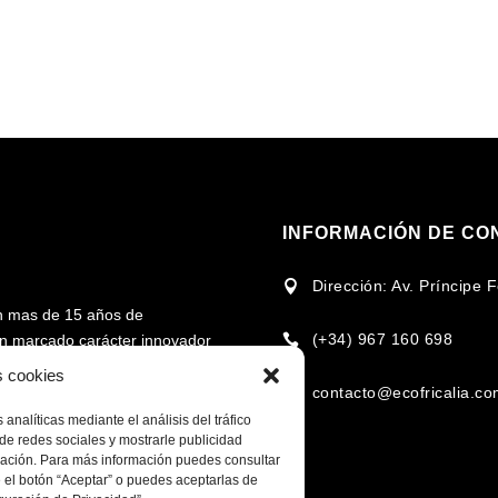
INFORMACIÓN DE CO
Dirección: Av. Príncipe

n mas de 15 años de
(+34) 967 160 698
 un marcado carácter innovador

rcado en torno al uso de la
s cookies
contacto@ecofricalia.c

analíticas mediante el análisis del tráfico
cional e internacional en la
de redes sociales y mostrarle publicidad
omplementarios, para fomentar
egación. Para más información puedes consultar
 el botón “Aceptar” o puedes aceptarlas de
 recursos de cada zona y/o