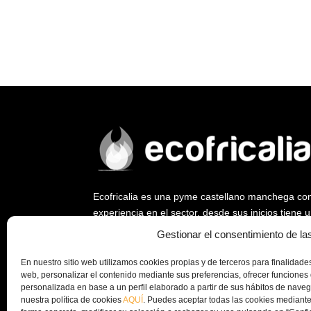
Ecofricalia es una pyme castellano manchega co
experiencia en el sector, desde sus inicios tiene
ya que fue empresa pionera en abrir un nuevo me
Gestionar el consentimiento de la
biomasa y la eficiencia energética.
En nuestro sitio web utilizamos cookies propias y de terceros para finalidades 
Desde Ecofricalia, seguimos trabajando a nivel na
web, personalizar el contenido mediante sus preferencias, ofrecer funciones 
instalación de plantas de peletizado y equipos c
personalizada en base a un perfil elaborado a partir de sus hábitos de nav
nuestra política de cookies
AQUÍ
. Puedes aceptar todas las cookies mediante
la economía circular y el aprovechamiento de los