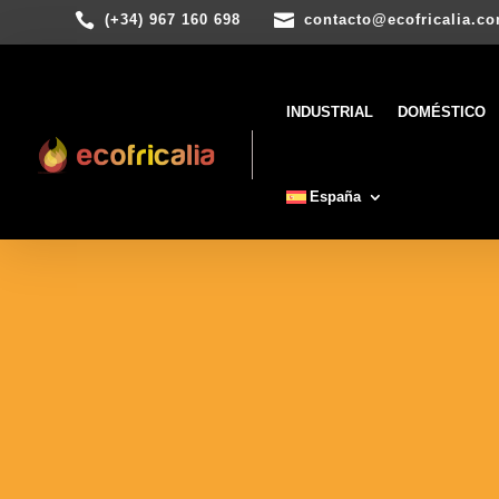


(+34) 967 160 698
contacto@ecofricalia.c
INDUSTRIAL
DOMÉSTICO
España