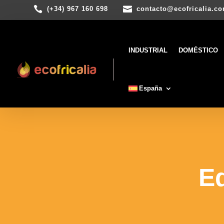


(+34) 967 160 698
contacto@ecofricalia.c
INDUSTRIAL
DOMÉSTICO
España
E