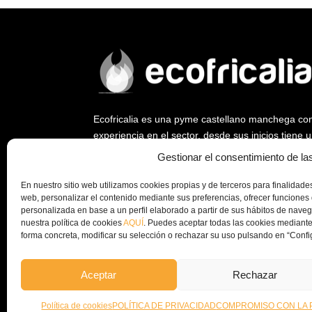
Ecofricalia es una pyme castellano manchega co
experiencia en el sector, desde sus inicios tiene
ya que fue empresa pionera en abrir un nuevo me
Gestionar el consentimiento de la
biomasa y la eficiencia energética.
En nuestro sitio web utilizamos cookies propias y de terceros para finalidades 
Desde Ecofricalia, seguimos trabajando a nivel na
web, personalizar el contenido mediante sus preferencias, ofrecer funciones 
instalación de plantas de peletizado y equipos c
personalizada en base a un perfil elaborado a partir de sus hábitos de nav
nuestra política de cookies
AQUÍ
. Puedes aceptar todas las cookies mediante
la economía circular y el aprovechamiento de los
forma concreta, modificar su selección o rechazar su uso pulsando en “Confi
empresa.
Aceptar
Rechazar
© Copyright 2024 – Ecofricalia
POLÍTICA DE PRIVAC
Política de cookies
POLÍTICA DE PRIVACIDAD
COMPROMISO CON LA 