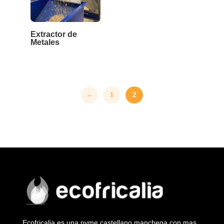
Extractor de
Metales
←
1
2
Ecofricalia es una pyme castellano manchega con mas