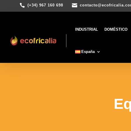


(+34) 967 160 698
contacto@ecofricalia.c
INDUSTRIAL
DOMÉSTICO
España
Eq