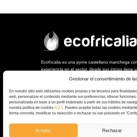
Ecofricalia es una pyme castellano manchega co
experiencia en el sector, desde sus inicios tiene
ya que fue empresa pionera en abrir un nuevo me
Gestionar el consentimiento de la
biomasa y la eficiencia energética.
En nuestro sitio web utilizamos cookies propias y de terceros para finalidades 
Desde Ecofricalia, seguimos trabajando a nivel na
web, personalizar el contenido mediante sus preferencias, ofrecer funciones 
instalación de plantas de peletizado y equipos c
personalizada en base a un perfil elaborado a partir de sus hábitos de nav
nuestra política de cookies
AQUÍ
. Puedes aceptar todas las cookies mediante
la economía circular y el aprovechamiento de los
forma concreta, modificar su selección o rechazar su uso pulsando en “Confi
empresa.
Aceptar
Rechazar