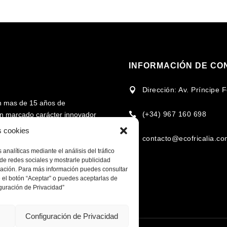
INFORMACIÓN DE CO
Dirección: Av. Príncipe

n mas de 15 años de
(+34) 967 160 698
 un marcado carácter innovador

rcado en torno al uso de la
s cookies
contacto@ecofricalia.c

analíticas mediante el análisis del tráfico
cional e internacional en la
de redes sociales y mostrarle publicidad
omplementarios, para fomentar
egación. Para más información puedes consultar
 el botón “Aceptar” o puedes aceptarlas de
 recursos de cada zona y/o
guración de Privacidad”
Configuración de Privacidad