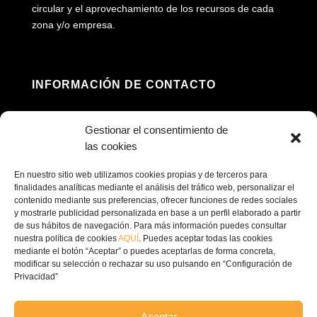
circular y el aprovechamiento de los recursos de cada
zona y/o empresa.
INFORMACIÓN DE CONTACTO
Dirección: Av. Príncipe Felipe, 98, 16660 Las

Gestionar el consentimiento de
Pedroñeras, Cuenca
las cookies
(+34) 967 160 698

En nuestro sitio web utilizamos cookies propias y de terceros para
finalidades analíticas mediante el análisis del tráfico web, personalizar el
contenido mediante sus preferencias, ofrecer funciones de redes sociales
contacto@ecofricalia.com

y mostrarle publicidad personalizada en base a un perfil elaborado a partir
de sus hábitos de navegación. Para más información puedes consultar
nuestra política de cookies
AQUÍ
. Puedes aceptar todas las cookies
mediante el botón “Aceptar” o puedes aceptarlas de forma concreta,
modificar su selección o rechazar su uso pulsando en “Configuración de
Privacidad”
© Copyright 2024 –
Ecofricalia
Aceptar