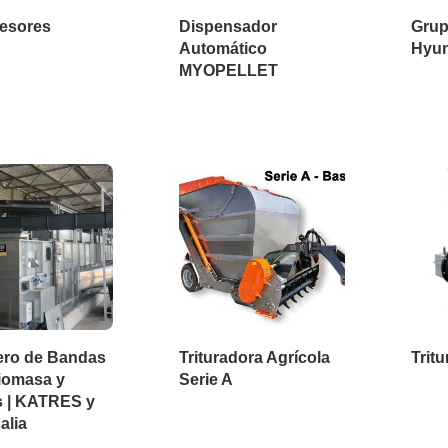
esores
Dispensador
Grup
Automático
Hyun
MYOPELLET
ro de Bandas
Trituradora Agrícola
Trit
iomasa y
Serie A
as | KATRES y
alia