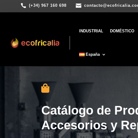


(+34) 967 160 698
contacto@ecofricalia.c
INDUSTRIAL
DOMÉSTICO
España

Catálogo de Pro
Accesorios y R