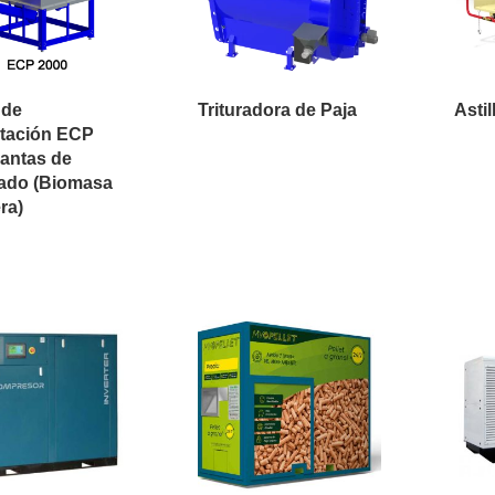
 de
Trituradora de Paja
Asti
tación ECP
lantas de
zado (Biomasa
ra)