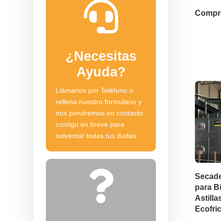

Compr
¿Necesitas
Ayuda?
Llámanos por Teléfono o
rellena nuestro formulario y
nos pondremos en contacto
contigo en breve para
solventar todas tus dudas.

Secade
para B
Astill
Ecofric