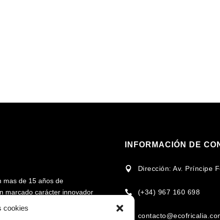
INFORMACIÓN DE CO
Dirección: Av. Príncipe

n mas de 15 años de
(+34) 967 160 698
 un marcado carácter innovador

rcado en torno al uso de la
s cookies
contacto@ecofricalia.c
