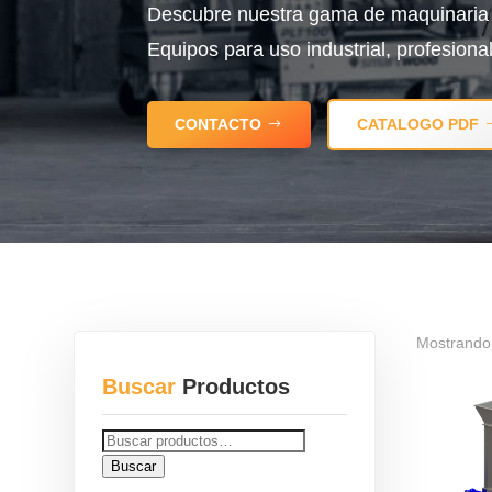
Descubre nuestra gama de maquinaria y
Equipos para uso industrial, profesiona
CONTACTO
CATALOGO PDF
Mostrando 
Buscar
Productos
BUSCAR
POR:
Buscar