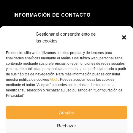
INFORMACIÓN DE CONTACTO
Dirección: Av. Príncipe Felipe, 98, 16660 Las

Gestionar el consentimiento de
Pedroñeras, Cuenca
las cookies
(+34) 967 160 698

En nuestro sitio web utilizamos cookies propias y de terceros para
finalidades analíticas mediante el análisis del tráfico web, personalizar el
contenido mediante sus preferencias, ofrecer funciones de redes sociales
contacto@ecofricalia.com

y mostrarle publicidad personalizada en base a un perfil elaborado a partir
de sus hábitos de navegación. Para más información puedes consultar
nuestra política de cookies
AQUÍ
. Puedes aceptar todas las cookies
mediante el botón “Aceptar” o puedes aceptarlas de forma concreta,
modificar su selección o rechazar su uso pulsando en “Configuración de
Privacidad”
© Copyright 2024 –
Ecofricalia
Aceptar
POLÍTICA DE PRIVACIDAD
Rechazar
COMPROMISO POLITICA