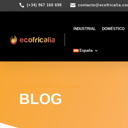


(+34) 967 160 698
contacto@ecofricalia.c
INDUSTRIAL
DOMÉSTICO
España
TE MANTENEMOS INFORMADO
BLOG