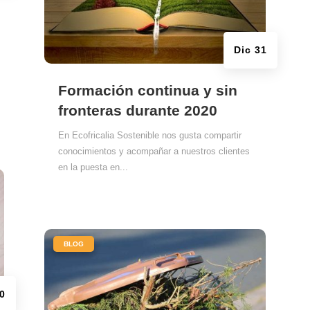
Dic 31
Formación continua y sin
fronteras durante 2020
En Ecofricalia Sostenible nos gusta compartir
conocimientos y acompañar a nuestros clientes
en la puesta en...
|
BLOG
30