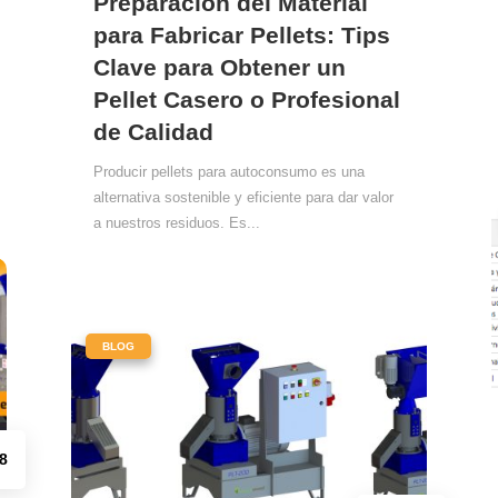
Preparación del Material
para Fabricar Pellets: Tips
Clave para Obtener un
Pellet Casero o Profesional
de Calidad
Producir pellets para autoconsumo es una
alternativa sostenible y eficiente para dar valor
a nuestros residuos. Es...
|
BLOG
8