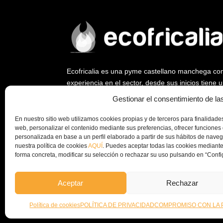
Ecofricalia es una pyme castellano manchega co
experiencia en el sector, desde sus inicios tiene
ya que fue empresa pionera en abrir un nuevo me
Gestionar el consentimiento de la
biomasa y la eficiencia energética.
En nuestro sitio web utilizamos cookies propias y de terceros para finalidades 
Desde Ecofricalia, seguimos trabajando a nivel na
web, personalizar el contenido mediante sus preferencias, ofrecer funciones 
instalación de plantas de peletizado y equipos c
personalizada en base a un perfil elaborado a partir de sus hábitos de nav
nuestra política de cookies
AQUÍ
. Puedes aceptar todas las cookies mediante
la economía circular y el aprovechamiento de los
forma concreta, modificar su selección o rechazar su uso pulsando en “Confi
empresa.
Aceptar
Rechazar
© Copyright 2024 – Ecofricalia
POLÍTICA DE PRIVAC
Política de cookies
POLÍTICA DE PRIVACIDAD
COMPROMISO CON LA 