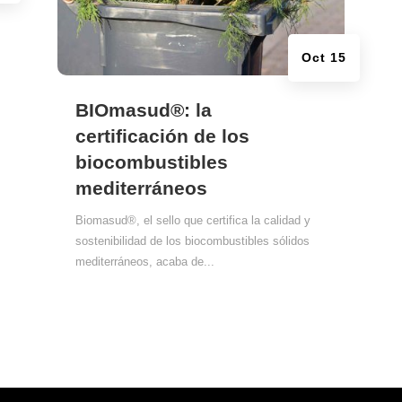
Oct 15
BIOmasud®: la
certificación de los
biocombustibles
mediterráneos
Biomasud®, el sello que certifica la calidad y
sostenibilidad de los biocombustibles sólidos
mediterráneos, acaba de...