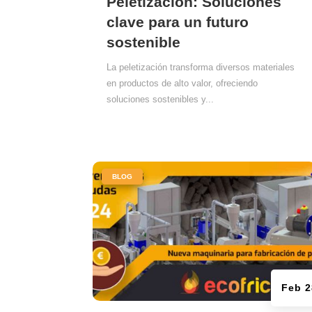
Peletización: Soluciones
clave para un futuro
sostenible
La peletización transforma diversos materiales
en productos de alto valor, ofreciendo
soluciones sostenibles y...
|
BLOG
Feb 2