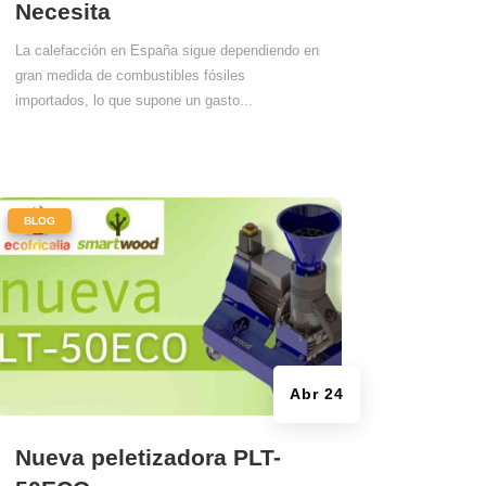
Necesita
La calefacción en España sigue dependiendo en
gran medida de combustibles fósiles
importados, lo que supone un gasto...
|
BLOG
Abr 24
Nueva peletizadora PLT-