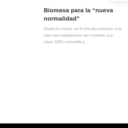
Biomasa para la “nueva
normalidad”
Desde los inicios, en Ecofricalia teníamos muy
claro que trabajaríamos por contribuir a un
futuro 100% sostenible y...