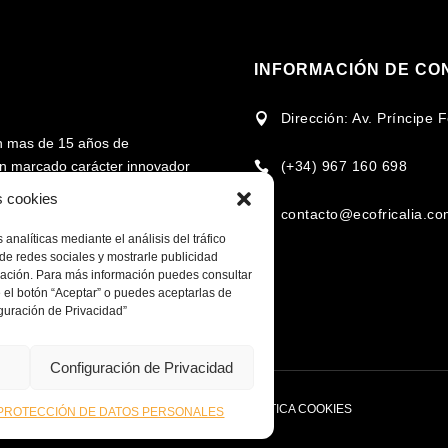
INFORMACIÓN DE CO
Dirección: Av. Príncipe

n mas de 15 años de
(+34) 967 160 698
 un marcado carácter innovador

rcado en torno al uso de la
s cookies
contacto@ecofricalia.c

analíticas mediante el análisis del tráfico
cional e internacional en la
de redes sociales y mostrarle publicidad
omplementarios, para fomentar
egación. Para más información puedes consultar
 el botón “Aceptar” o puedes aceptarlas de
 recursos de cada zona y/o
guración de Privacidad”
Configuración de Privacidad
IDAD
COMPROMISO POLITICA PRIVACIDAD
POLÍTICA COOKIES
PROTECCIÓN DE DATOS PERSONALES