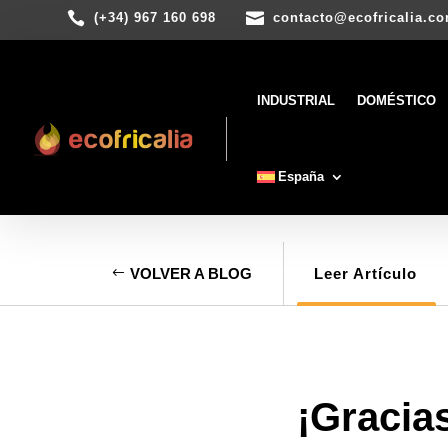


(+34) 967 160 698
contacto@ecofricalia.c
INDUSTRIAL
DOMÉSTICO
España
VOLVER A BLOG
Leer Artículo
¡Gracia