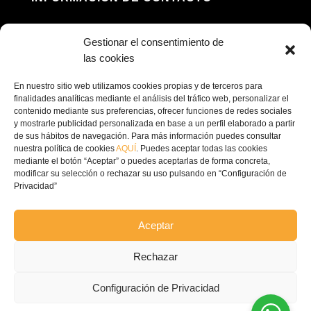
Dirección: Av. Príncipe Felipe, 98, 16660 Las

Gestionar el consentimiento de
Pedroñeras, Cuenca
las cookies
(+34) 967 160 698

En nuestro sitio web utilizamos cookies propias y de terceros para
finalidades analíticas mediante el análisis del tráfico web, personalizar el
contenido mediante sus preferencias, ofrecer funciones de redes sociales
contacto@ecofricalia.com

y mostrarle publicidad personalizada en base a un perfil elaborado a partir
de sus hábitos de navegación. Para más información puedes consultar
nuestra política de cookies
AQUÍ
. Puedes aceptar todas las cookies
mediante el botón “Aceptar” o puedes aceptarlas de forma concreta,
modificar su selección o rechazar su uso pulsando en “Configuración de
Privacidad”
© Copyright 2024 –
Ecofricalia
Aceptar
POLÍTICA DE PRIVACIDAD
Rechazar
COMPROMISO POLITICA
Configuración de Privacidad
PRIVACIDAD