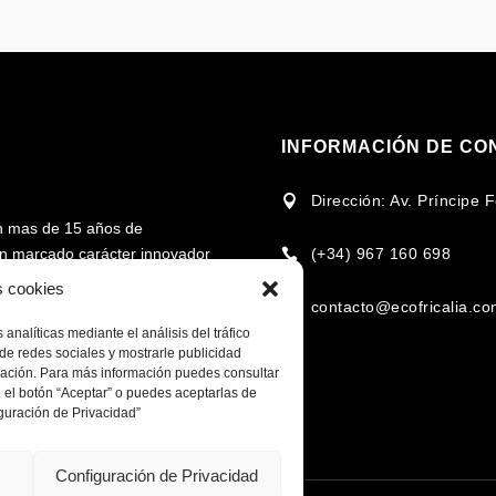
INFORMACIÓN DE CO
Dirección: Av. Príncipe

n mas de 15 años de
(+34) 967 160 698
 un marcado carácter innovador

rcado en torno al uso de la
s cookies
contacto@ecofricalia.c

analíticas mediante el análisis del tráfico
cional e internacional en la
de redes sociales y mostrarle publicidad
omplementarios, para fomentar
egación. Para más información puedes consultar
 el botón “Aceptar” o puedes aceptarlas de
 recursos de cada zona y/o
guración de Privacidad”
Configuración de Privacidad