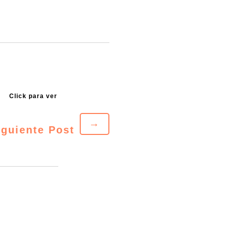
→
iguiente Post