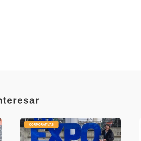
nteresar
|
CORPORATIVAS