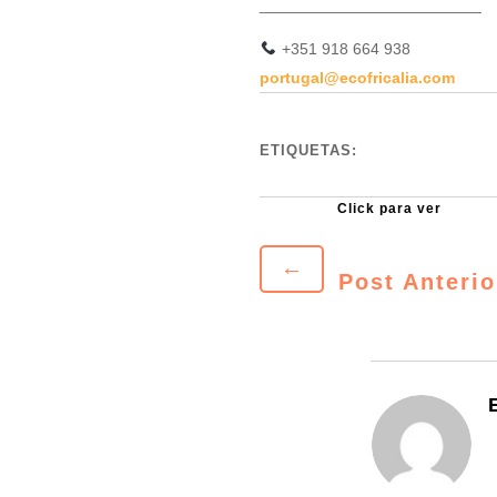
_________________________
+351 918 664 938
portugal@ecofricalia.com
ETIQUETAS:
←
Post Anterio
E