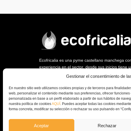
Ecofricalia es una pyme castellano manchega co
experiencia en el sector, desde sus inicios tiene
ya que fue empresa pionera en abrir un nuevo me
Gestionar el consentimiento de la
biomasa y la eficiencia energética.
En nuestro sitio web utilizamos cookies propias y de terceros para finalidades 
Desde Ecofricalia, seguimos trabajando a nivel na
web, personalizar el contenido mediante sus preferencias, ofrecer funciones 
instalación de plantas de peletizado y equipos c
personalizada en base a un perfil elaborado a partir de sus hábitos de nav
nuestra política de cookies
AQUÍ
. Puedes aceptar todas las cookies mediante
la economía circular y el aprovechamiento de los
forma concreta, modificar su selección o rechazar su uso pulsando en “Confi
empresa.
Aceptar
Rechazar