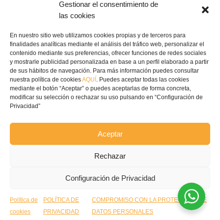
Gestionar el consentimiento de
Pedroñeras, Cuenca
las cookies
(+34) 967 160 698

En nuestro sitio web utilizamos cookies propias y de terceros para
finalidades analíticas mediante el análisis del tráfico web, personalizar el
contenido mediante sus preferencias, ofrecer funciones de redes sociales
contacto@ecofricalia.com

y mostrarle publicidad personalizada en base a un perfil elaborado a partir
de sus hábitos de navegación. Para más información puedes consultar
nuestra política de cookies
AQUÍ
. Puedes aceptar todas las cookies
mediante el botón “Aceptar” o puedes aceptarlas de forma concreta,
modificar su selección o rechazar su uso pulsando en “Configuración de
Privacidad”
© Copyright 2024 –
Ecofricalia
Aceptar
POLÍTICA DE PRIVACIDAD
Rechazar
COMPROMISO POLITICA
Configuración de Privacidad
PRIVACIDAD
Política de
POLÍTICA DE
COMPROMISO CON LA PROTECCIÓN DE
POLÍTICA COOKIES
cookies
PRIVACIDAD
DATOS PERSONALES