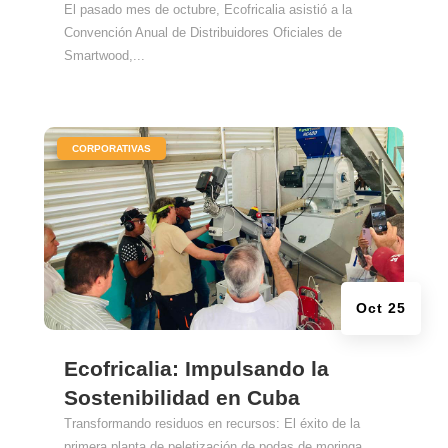
El pasado mes de octubre, Ecofricalia asistió a la
Convención Anual de Distribuidores Oficiales de
Smartwood,...
|
CORPORATIVAS
Oct 25
Ecofricalia: Impulsando la
Sostenibilidad en Cuba
Transformando residuos en recursos: El éxito de la
primera planta de peletización de podas de moringa ...