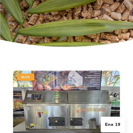
|
BLOG
Ene 19