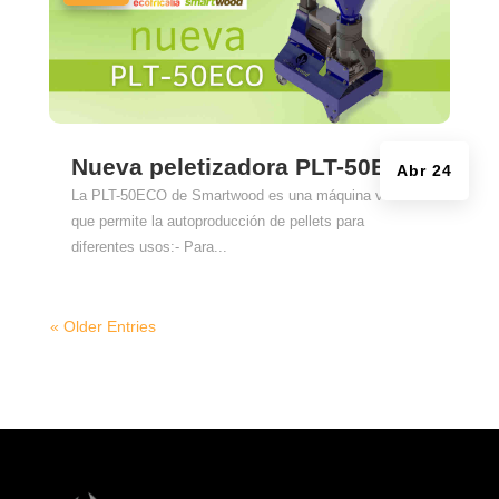
Nueva peletizadora PLT-50ECO
Abr 24
La PLT-50ECO de Smartwood es una máquina versátil
que permite la autoproducción de pellets para
diferentes usos:- Para...
« Older Entries