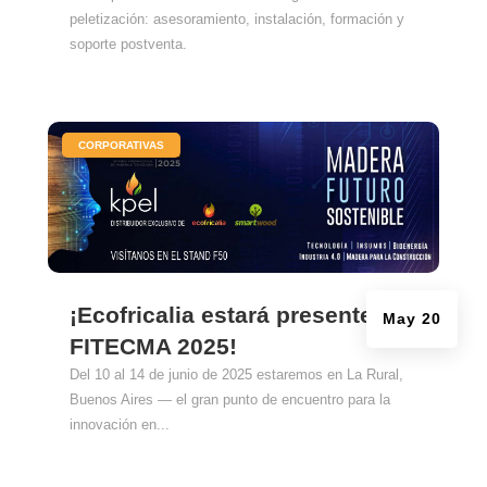
peletización: asesoramiento, instalación, formación y
soporte postventa.
|
CORPORATIVAS
¡Ecofricalia estará presente en
May 20
FITECMA 2025!
Del 10 al 14 de junio de 2025 estaremos en La Rural,
Buenos Aires — el gran punto de encuentro para la
innovación en...