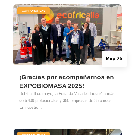
|
CORPORATIVAS
May 20
¡Gracias por acompañarnos en
EXPOBIOMASA 2025!
Del 6 al 8 de mayo, la Feria de Valladolid reunió a más
de 6 400 profesionales y 350 empresas de 35 países.
En nuestro...