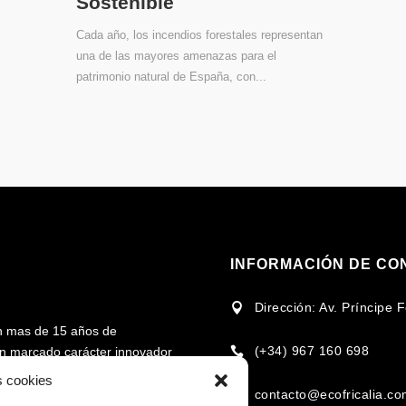
Sostenible
Cada año, los incendios forestales representan
una de las mayores amenazas para el
patrimonio natural de España, con...
INFORMACIÓN DE CO
Dirección: Av. Príncipe

n mas de 15 años de
(+34) 967 160 698
 un marcado carácter innovador

rcado en torno al uso de la
s cookies
contacto@ecofricalia.c
