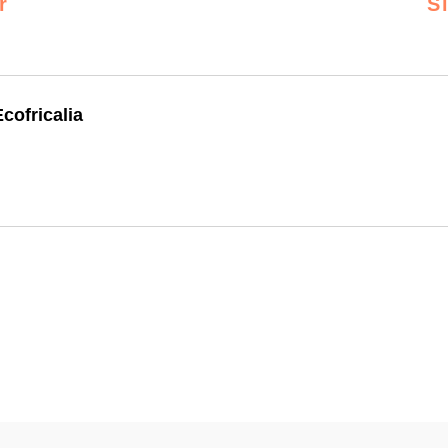
r
S
cofricalia