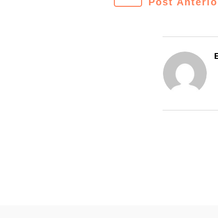
Post Anterio
E