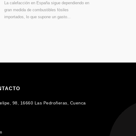
La calefacción en España sigue dependiendo en
gran medida de combustibles fósiles
importados, lo que supone un gasto...
NTACTO
 Felipe, 98, 16660 Las Pedroñeras, Cuenca
om