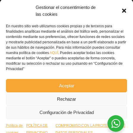
Dirección: Av. Príncipe Felipe, 98, 16660 Las

Gestionar el consentimiento de
Pedroñeras, Cuenca
las cookies
(+34) 967 160 698

En nuestro sitio web utilizamos cookies propias y de terceros para
finalidades analíticas mediante el análisis del tráfico web, personalizar el
contenido mediante sus preferencias, ofrecer funciones de redes sociales
contacto@ecofricalia.com

y mostrarle publicidad personalizada en base a un perfil elaborado a partir
de sus hábitos de navegación. Para más información puedes consultar
nuestra política de cookies
AQUÍ
. Puedes aceptar todas las cookies
mediante el botón “Aceptar” o puedes aceptarlas de forma concreta,
modificar su selección o rechazar su uso pulsando en “Configuración de
Privacidad”
© Copyright 2024 –
Ecofricalia
Aceptar
POLÍTICA DE PRIVACIDAD
Rechazar
COMPROMISO POLITICA
Configuración de Privacidad
PRIVACIDAD
Política de
POLÍTICA DE
COMPROMISO CON LA PROTECCIÓN DE
POLÍTICA COOKIES
cookies
PRIVACIDAD
DATOS PERSONALES