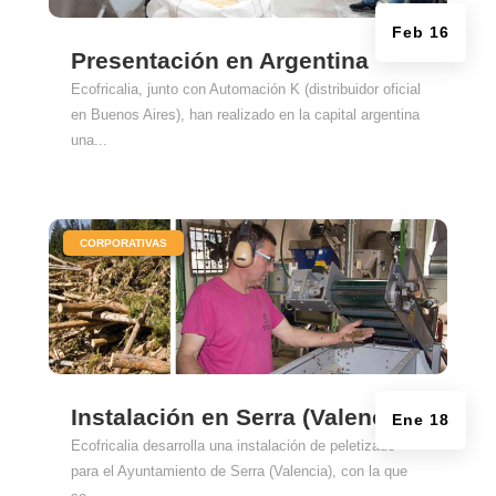
Feb 16
Presentación en Argentina
Ecofricalia, junto con Automación K (distribuidor oficial
en Buenos Aires), han realizado en la capital argentina
una...
|
CORPORATIVAS
Instalación en Serra (Valencia)
Ene 18
Ecofricalia desarrolla una instalación de peletizado
para el Ayuntamiento de Serra (Valencia), con la que