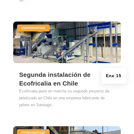
se...
|
CORPORATIVAS
Segunda instalación de
Ene 15
Ecofricalia en Chile
Ecofricalia pone en marcha su segundo proyecto de
peletizado en Chile en una empresa fabricante de
pélets en Santiago...
|
CORPORATIVAS