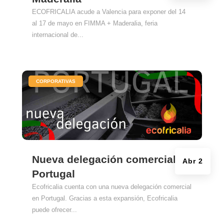
ECOFRICALIA acude a Valencia para exponer del 14
al 17 de mayo en FIMMA + Maderalia, feria
internacional de...
|
CORPORATIVAS
Nueva delegación comercial en
Abr 2
Portugal
Ecofricalia cuenta con una nueva delegación comercial
en Portugal. Gracias a esta expansión, Ecofricalia
puede ofrecer...