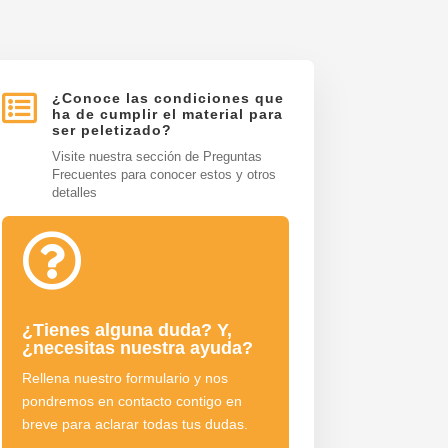

¿Conoce las condiciones que
ha de cumplir el material para
ser peletizado?
Visite nuestra sección de Preguntas
Frecuentes para conocer estos y otros
detalles

¿Tienes alguna duda? Y,
¿necesitas nuestra ayuda?
Rellena nuestro formulario y nos
pondremos en contacto contigo en
breve para aclarar todas tus dudas.