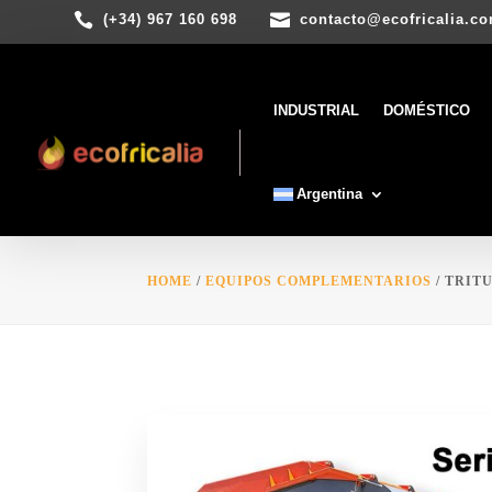


(+34) 967 160 698
contacto@ecofricalia.c
INDUSTRIAL
DOMÉSTICO
Argentina
HOME
/
EQUIPOS COMPLEMENTARIOS
/ TRIT