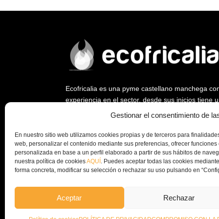
Ecofricalia es una pyme castellano manchega co
experiencia en el sector, desde sus inicios tiene
ya que fue empresa pionera en abrir un nuevo me
Gestionar el consentimiento de la
biomasa y la eficiencia energética.
En nuestro sitio web utilizamos cookies propias y de terceros para finalidades 
Desde Ecofricalia, seguimos trabajando a nivel na
web, personalizar el contenido mediante sus preferencias, ofrecer funciones 
instalación de plantas de peletizado y equipos c
personalizada en base a un perfil elaborado a partir de sus hábitos de nav
nuestra política de cookies
AQUÍ
. Puedes aceptar todas las cookies mediante
la economía circular y el aprovechamiento de los
forma concreta, modificar su selección o rechazar su uso pulsando en “Confi
empresa.
Aceptar
Rechazar
© Copyright 2024 – Ecofricalia
POLÍTICA DE PRIVAC