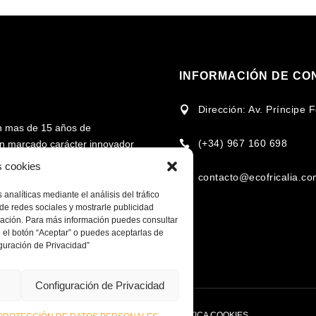
INFORMACIÓN DE CO
Dirección: Av. Príncipe

n mas de 15 años de
(+34) 967 160 698
 un marcado carácter innovador

rcado en torno al uso de la
s cookies
contacto@ecofricalia.c

analíticas mediante el análisis del tráfico
cional e internacional en la
de redes sociales y mostrarle publicidad
omplementarios, para fomentar
egación. Para más información puedes consultar
 el botón “Aceptar” o puedes aceptarlas de
 recursos de cada zona y/o
guración de Privacidad”
Configuración de Privacidad
IDAD
COMPROMISO POLITICA PRIVACIDAD
POLÍTICA COOKIES