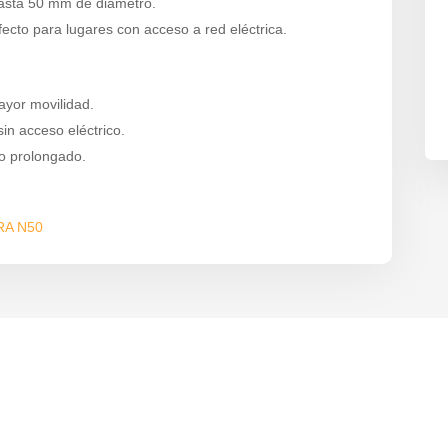
hasta 50 mm de diámetro.
cto para lugares con acceso a red eléctrica.
ayor movilidad.
in acceso eléctrico.
jo prolongado.
RA N50
s