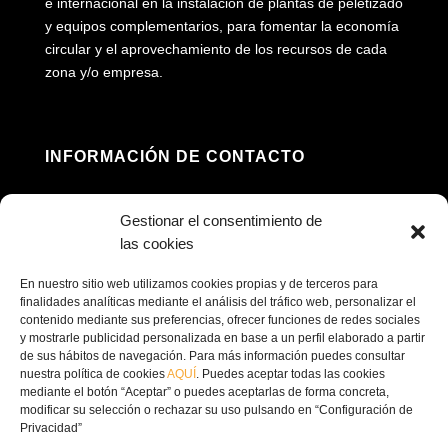
e internacional en la instalación de plantas de peletizado
y equipos complementarios, para fomentar la economía
circular y el aprovechamiento de los recursos de cada
zona y/o empresa.
INFORMACIÓN DE CONTACTO
Dirección: Av. Príncipe Felipe, 98, 16660 Las

Gestionar el consentimiento de
Pedroñeras, Cuenca
las cookies
(+34) 967 160 698

En nuestro sitio web utilizamos cookies propias y de terceros para
finalidades analíticas mediante el análisis del tráfico web, personalizar el
contenido mediante sus preferencias, ofrecer funciones de redes sociales
contacto@ecofricalia.com

y mostrarle publicidad personalizada en base a un perfil elaborado a partir
de sus hábitos de navegación. Para más información puedes consultar
nuestra política de cookies
AQUÍ
. Puedes aceptar todas las cookies
mediante el botón “Aceptar” o puedes aceptarlas de forma concreta,
modificar su selección o rechazar su uso pulsando en “Configuración de
Privacidad”
© Copyright 2024 –