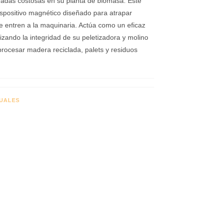
aradas costosas en su planta de biomasa. Este
spositivo magnético diseñado para atrapar
ue entren a la maquinaria. Actúa como un eficaz
tizando la integridad de su peletizadora y molino
procesar madera reciclada, palets y residuos
DUALES