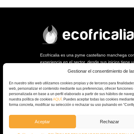
Ecofricalia es una pyme castellano manchega co
experiencia en el sector, desde sus inicios tiene
ya que fue empresa pionera en abrir un nuevo me
Gestionar el consentimiento de la
biomasa y la eficiencia energética.
En nuestro sitio web utilizamos cookies propias y de terceros para finalidades 
Desde Ecofricalia, seguimos trabajando a nivel na
web, personalizar el contenido mediante sus preferencias, ofrecer funciones 
instalación de plantas de peletizado y equipos c
personalizada en base a un perfil elaborado a partir de sus hábitos de nav
nuestra política de cookies
AQUÍ
. Puedes aceptar todas las cookies mediante
la economía circular y el aprovechamiento de los
forma concreta, modificar su selección o rechazar su uso pulsando en “Confi
empresa.
Aceptar
Rechazar