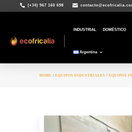


(+34) 967 160 698
contacto@ecofricalia.c
INDUSTRIAL
DOMÉSTICO
Argentina
HOME
/
EQUIPOS INDUSTRIALES
/
EQUIPOS I