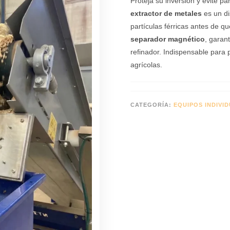
Proteja su inversión y evite p
extractor de metales
es un di
partículas férricas antes de q
separador magnético
, garan
refinador. Indispensable para 
agrícolas.
CATEGORÍA:
EQUIPOS INDIVI