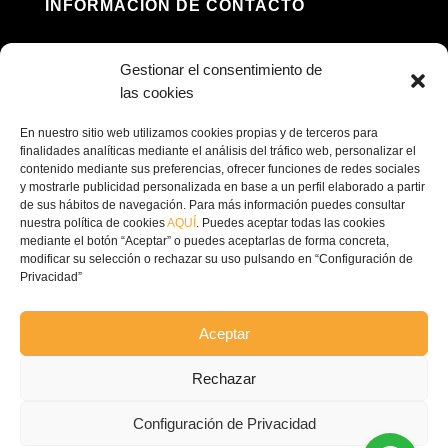
INFORMACIÓN DE CONTACTO
Dirección: Av. Príncipe Felipe, 98, 16660 Las

Gestionar el consentimiento de
Pedroñeras, Cuenca
las cookies
(+34) 967 160 698

En nuestro sitio web utilizamos cookies propias y de terceros para
finalidades analíticas mediante el análisis del tráfico web, personalizar el
contenido mediante sus preferencias, ofrecer funciones de redes sociales
contacto@ecofricalia.com

y mostrarle publicidad personalizada en base a un perfil elaborado a partir
de sus hábitos de navegación. Para más información puedes consultar
nuestra política de cookies
AQUÍ
. Puedes aceptar todas las cookies
mediante el botón “Aceptar” o puedes aceptarlas de forma concreta,
modificar su selección o rechazar su uso pulsando en “Configuración de
Privacidad”
© Copyright 2024 –
Ecofricalia
Aceptar
POLÍTICA DE PRIVACIDAD
Rechazar
COMPROMISO POLITICA
Configuración de Privacidad
PRIVACIDAD