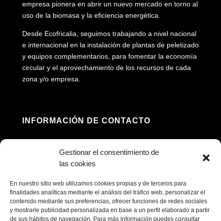
empresa pionera en abrir un nuevo mercado en torno al
uso de la biomasa y la eficiencia energética.
Desde Ecofricalia, seguimos trabajando a nivel nacional
e internacional en la instalación de plantas de peletizado
y equipos complementarios, para fomentar la economía
circular y el aprovechamiento de los recursos de cada
zona y/o empresa.
INFORMACIÓN DE CONTACTO
Dirección: Av. Príncipe Felipe, 98, 16660 Las

Gestionar el consentimiento de
Pedroñeras, Cuenca
las cookies
(+34) 967 160 698

En nuestro sitio web utilizamos cookies propias y de terceros para
finalidades analíticas mediante el análisis del tráfico web, personalizar el
contenido mediante sus preferencias, ofrecer funciones de redes sociales
contacto@ecofricalia.com

y mostrarle publicidad personalizada en base a un perfil elaborado a partir
de sus hábitos de navegación. Para más información puedes consultar