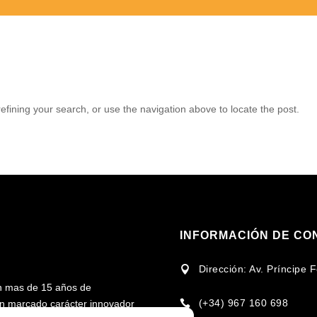
fining your search, or use the navigation above to locate the post.
INFORMACIÓN DE CO
Dirección: Av. Príncipe

n mas de 15 años de
(+34) 967 160 698
 un marcado carácter innovador
