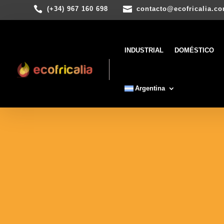


(+34) 967 160 698
contacto@ecofricalia.c
INDUSTRIAL
DOMÉSTICO
Argentina