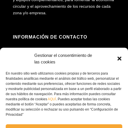
circular y el aprovechamiento de los recursos de cada
zona y/o empresa.
INFORMACIÓN DE CONTACTO
Dirección: Av. Príncipe Felipe, 98, 16660 Las

Gestionar el consentimiento de
Pedroñeras, Cuenca
las cookies
(+34) 967 160 698

En nuestro sitio web utilizamos cookies propias y de terceros para
finalidades analíticas mediante el análisis del tráfico web, personalizar el
contenido mediante sus preferencias, ofrecer funciones de redes sociales
contacto@ecofricalia.com

y mostrarle publicidad personalizada en base a un perfil elaborado a partir
de sus hábitos de navegación. Para más información puedes consultar
nuestra política de cookies
AQUÍ
. Puedes aceptar todas las cookies
mediante el botón “Aceptar” o puedes aceptarlas de forma concreta,
modificar su selección o rechazar su uso pulsando en “Configuración de
Privacidad”
© Copyright 2024 –
Ecofricalia