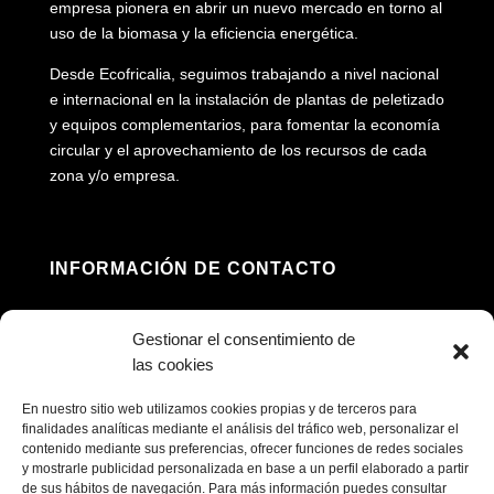
empresa pionera en abrir un nuevo mercado en torno al
uso de la biomasa y la eficiencia energética.
Desde Ecofricalia, seguimos trabajando a nivel nacional
e internacional en la instalación de plantas de peletizado
y equipos complementarios, para fomentar la economía
circular y el aprovechamiento de los recursos de cada
zona y/o empresa.
INFORMACIÓN DE CONTACTO
Dirección: Av. Príncipe Felipe, 98, 16660 Las

Gestionar el consentimiento de
Pedroñeras, Cuenca
las cookies
(+34) 967 160 698

En nuestro sitio web utilizamos cookies propias y de terceros para
finalidades analíticas mediante el análisis del tráfico web, personalizar el
contenido mediante sus preferencias, ofrecer funciones de redes sociales
contacto@ecofricalia.com

y mostrarle publicidad personalizada en base a un perfil elaborado a partir
de sus hábitos de navegación. Para más información puedes consultar