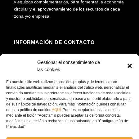
y equipos complementarios, para fomentar la economía
circular y el aprovechamiento de los recursos de cada
zona y/o empresa.
INFORMACIÓN DE CONTACTO
Dirección: Av. Príncipe Felipe, 98, 16660 Las

Gestionar el consentimiento de
Pedroñeras, Cuenca
las cookies
(+34) 967 160 698

En nuestro sitio web utilizamos cookies propias y de terceros para
finalidades analíticas mediante el análisis del tráfico web, personalizar el
contenido mediante sus preferencias, ofrecer funciones de redes sociales
contacto@ecofricalia.com

y mostrarle publicidad personalizada en base a un perfil elaborado a partir
de sus hábitos de navegación. Para más información puedes consultar
nuestra política de cookies
AQUÍ
. Puedes aceptar todas las cookies
mediante el botón “Aceptar” o puedes aceptarlas de forma concreta,
modificar su selección o rechazar su uso pulsando en “Configuración de
Privacidad”
© Copyright 2024 –