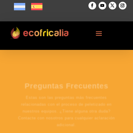
Preguntas Frecuentes
Estas son las preguntas más frecuentes
relacionadas con el proceso de peletizado en
nuestros equipos.
¿Tiene alguna otra duda?
Contacte con nosotros para cualquier aclaración
adicional.