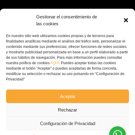
Dirección: Av. Príncipe Felipe, 98, 16660 Las

Gestionar el consentimiento de
Pedroñeras, Cuenca
las cookies
(+34) 967 160 698

En nuestro sitio web utilizamos cookies propias y de terceros para
finalidades analíticas mediante el análisis del tráfico web, personalizar el
contenido mediante sus preferencias, ofrecer funciones de redes sociales
contacto@ecofricalia.com

y mostrarle publicidad personalizada en base a un perfil elaborado a partir
de sus hábitos de navegación. Para más información puedes consultar
nuestra política de cookies
AQUÍ
. Puedes aceptar todas las cookies
mediante el botón “Aceptar” o puedes aceptarlas de forma concreta,
modificar su selección o rechazar su uso pulsando en “Configuración de
Privacidad”
© Copyright 2024 –
Ecofricalia
Aceptar
POLÍTICA DE PRIVACIDAD
Rechazar
COMPROMISO POLITICA
Configuración de Privacidad
PRIVACIDAD