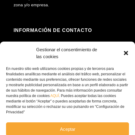
zona y/o empresa.
INFORMACIÓN DE CONTACTO
Dirección: Av. Príncipe Felipe, 98, 16660 Las

Gestionar el consentimiento de
Pedroñeras, Cuenca
las cookies
(+34) 967 160 698

En nuestro sitio web utilizamos cookies propias y de terceros para
finalidades analíticas mediante el análisis del tráfico web, personalizar el
contenido mediante sus preferencias, ofrecer funciones de redes sociales
contacto@ecofricalia.com

y mostrarle publicidad personalizada en base a un perfil elaborado a partir
de sus hábitos de navegación. Para más información puedes consultar
nuestra política de cookies
AQUÍ
. Puedes aceptar todas las cookies
mediante el botón “Aceptar” o puedes aceptarlas de forma concreta,
modificar su selección o rechazar su uso pulsando en “Configuración de
Privacidad”
© Copyright 2024 –
Ecofricalia
Aceptar
POLÍTICA DE PRIVACIDAD