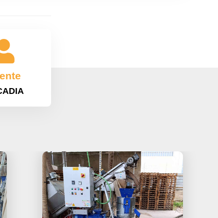

iente
CADIA