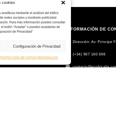
s cookies
analíticas mediante el análisis del tráfico
de redes sociales y mostrarle publicidad
egación. Para más información puedes consultar
 el botón “Aceptar” o puedes aceptarlas de
INFORMACIÓN DE CO
guración de Privacidad”
Dirección: Av. Príncipe

Configuración de Privacidad
n mas de 15 años de
(+34) 967 160 698
 un marcado carácter innovador

PROTECCIÓN DE DATOS PERSONALES
rcado en torno al uso de la
contacto@ecofricalia.c

cional e internacional en la
omplementarios, para fomentar
 recursos de cada zona y/o