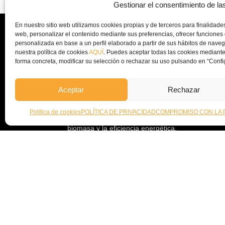
Gestionar el consentimiento de la
En nuestro sitio web utilizamos cookies propias y de terceros para finalidades 
web, personalizar el contenido mediante sus preferencias, ofrecer funciones 
personalizada en base a un perfil elaborado a partir de sus hábitos de nav
nuestra política de cookies
AQUÍ
. Puedes aceptar todas las cookies mediante
forma concreta, modificar su selección o rechazar su uso pulsando en “Confi
Aceptar
Rechazar
Ecofricalia es una pyme castellano manchega co
experiencia en el sector, desde sus inicios tiene
Política de cookies
POLÍTICA DE PRIVACIDAD
COMPROMISO CON LA 
ya que fue empresa pionera en abrir un nuevo me
biomasa y la eficiencia energética.
Desde Ecofricalia, seguimos trabajando a nivel na
instalación de plantas de peletizado y equipos c
la economía circular y el aprovechamiento de los
empresa.