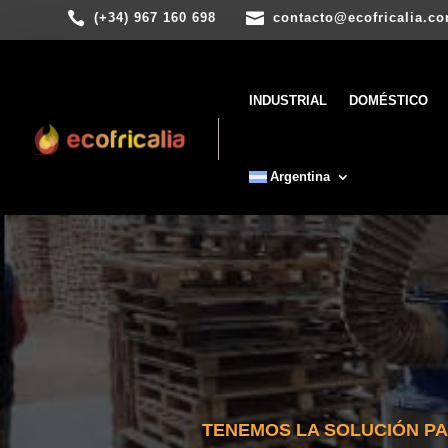


(+34) 967 160 698
contacto@ecofricalia.c
INDUSTRIAL
DOMÉSTICO
Argentina
TENEMOS LA SOLUCIÓN P