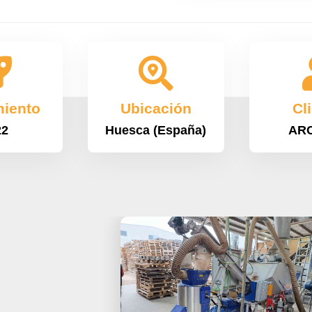


iento
Ubicación
Cl
22
Huesca (España)
AR