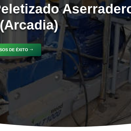
Peletizado Aserrader
(Arcadia)
SOS DE ÉXITO