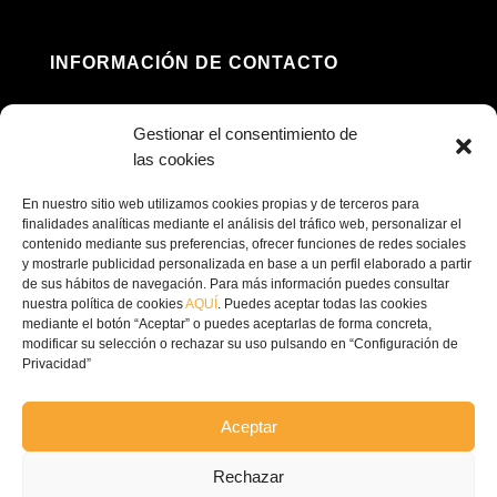
INFORMACIÓN DE CONTACTO
Dirección: Av. Príncipe Felipe, 98, 16660 Las

Gestionar el consentimiento de
Pedroñeras, Cuenca
las cookies
(+34) 967 160 698

En nuestro sitio web utilizamos cookies propias y de terceros para
finalidades analíticas mediante el análisis del tráfico web, personalizar el
contenido mediante sus preferencias, ofrecer funciones de redes sociales
contacto@ecofricalia.com

y mostrarle publicidad personalizada en base a un perfil elaborado a partir
de sus hábitos de navegación. Para más información puedes consultar
nuestra política de cookies
AQUÍ
. Puedes aceptar todas las cookies
mediante el botón “Aceptar” o puedes aceptarlas de forma concreta,
modificar su selección o rechazar su uso pulsando en “Configuración de
Privacidad”
© Copyright 2024 –
Ecofricalia
Aceptar
POLÍTICA DE PRIVACIDAD
Rechazar