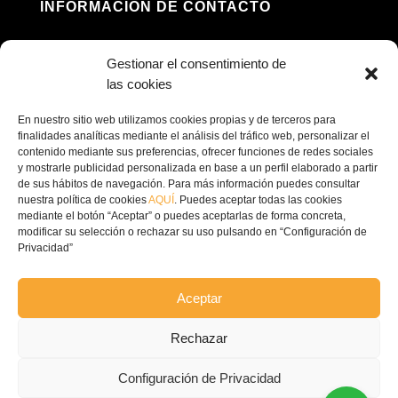
INFORMACIÓN DE CONTACTO
Dirección: Av. Príncipe Felipe, 98, 16660 Las

Gestionar el consentimiento de
Pedroñeras, Cuenca
las cookies
(+34) 967 160 698

En nuestro sitio web utilizamos cookies propias y de terceros para
finalidades analíticas mediante el análisis del tráfico web, personalizar el
contenido mediante sus preferencias, ofrecer funciones de redes sociales
contacto@ecofricalia.com

y mostrarle publicidad personalizada en base a un perfil elaborado a partir
de sus hábitos de navegación. Para más información puedes consultar
nuestra política de cookies
AQUÍ
. Puedes aceptar todas las cookies
mediante el botón “Aceptar” o puedes aceptarlas de forma concreta,
modificar su selección o rechazar su uso pulsando en “Configuración de
Privacidad”
© Copyright 2024 –
Ecofricalia
Aceptar
POLÍTICA DE PRIVACIDAD
Rechazar
COMPROMISO POLITICA
Configuración de Privacidad
PRIVACIDAD