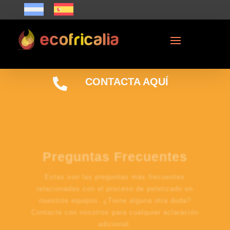

CONTACTA AQUÍ
Preguntas Frecuentes
Estas son las preguntas más frecuentes
relacionadas con el proceso de peletizado en
nuestros equipos.
¿Tiene alguna otra duda?
Contacte con nosotros para cualquier aclaración
adicional.