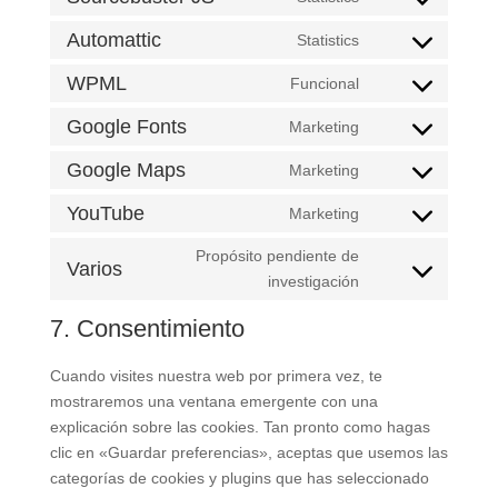
CONSENT
SERVICE
ANALYTICS
TO
Automattic
Statistics
GOOGLE-
CONSENT
SERVICE
ADSENSE
TO
WPML
Funcional
SOURCEBUSTER-
CONSENT
SERVICE
JS
TO
Google Fonts
Marketing
AUTOMATTIC
CONSENT
SERVICE
TO
Google Maps
Marketing
WPML
CONSENT
SERVICE
TO
YouTube
Marketing
GOOGLE-
CONSENT
SERVICE
FONTS
TO
Propósito pendiente de
GOOGLE-
Varios
SERVICE
investigación
CONSENT
MAPS
YOUTUBE
TO
7. Consentimiento
SERVICE
VARIOS
Cuando visites nuestra web por primera vez, te
mostraremos una ventana emergente con una
explicación sobre las cookies. Tan pronto como hagas
clic en «Guardar preferencias», aceptas que usemos las
categorías de cookies y plugins que has seleccionado