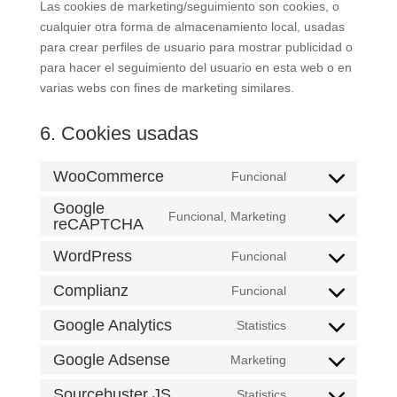
Las cookies de marketing/seguimiento son cookies, o
cualquier otra forma de almacenamiento local, usadas
para crear perfiles de usuario para mostrar publicidad o
para hacer el seguimiento del usuario en esta web o en
varias webs con fines de marketing similares.
6. Cookies usadas
WooCommerce
Funcional
CONSENT
Google
TO
Funcional, Marketing
reCAPTCHA
CONSENT
SERVICE
TO
WOOCOMMERCE
WordPress
Funcional
CONSENT
SERVICE
TO
GOOGLE-
Complianz
Funcional
CONSENT
SERVICE
RECAPTCHA
TO
Google Analytics
Statistics
WORDPRESS
CONSENT
SERVICE
TO
Google Adsense
Marketing
COMPLIANZ
CONSENT
SERVICE
TO
Sourcebuster JS
Statistics
GOOGLE-