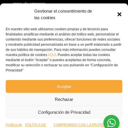
zona y/o empresa.
Gestionar el consentimiento de
las cookies
INFORMACIÓN DE CONTACTO
En nuestro sitio web utilizamos cookies propias y de terceros para
finalidades analíticas mediante el análisis del tráfico web, personalizar el
contenido mediante sus preferencias, ofrecer funciones de redes sociales
Dirección: Av. Príncipe Felipe, 98, 16660 Las

y mostrarle publicidad personalizada en base a un perfil elaborado a partir
Pedroñeras, Cuenca
de sus hábitos de navegación. Para más información puedes consultar
nuestra política de cookies
AQUÍ
. Puedes aceptar todas las cookies
mediante el botón “Aceptar” o puedes aceptarlas de forma concreta,
(+34) 967 160 698

modificar su selección o rechazar su uso pulsando en “Configuración de
Privacidad”
contacto@ecofricalia.com

Aceptar
Rechazar
© Copyright 2024 –
Configuración de Privacidad
Ecofricalia
Política de
POLÍTICA DE
COMPROMISO CON LA PROTECCIÓN DE
POLÍTICA DE PRIVACIDAD