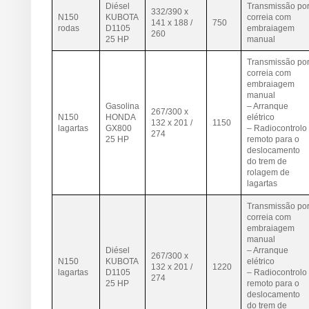
Diésel
Transmissão po
332/390 x
N150
KUBOTA
correia com
141 x 188 /
750
rodas
D1105
embraiagem
260
25 HP
manual
Transmissão po
correia com
embraiagem
manual
Gasolina
– Arranque
267/300 x
N150
HONDA
elétrico
132 x 201 /
1150
lagartas
GX800
– Radiocontrolo
274
25 HP
remoto para o
deslocamento
do trem de
rolagem de
lagartas
Transmissão po
correia com
embraiagem
manual
Diésel
– Arranque
267/300 x
N150
KUBOTA
elétrico
132 x 201 /
1220
lagartas
D1105
– Radiocontrolo
274
25 HP
remoto para o
deslocamento
do trem de