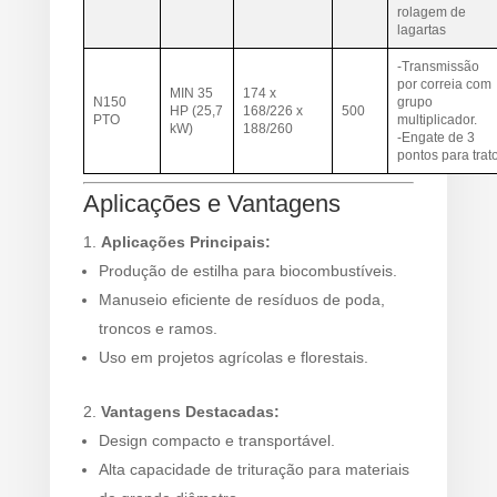
rolagem de
lagartas
-Transmissão
por correia com
MIN 35
174 x
N150
grupo
HP (25,7
168/226 x
500
PTO
multiplicador.
kW)
188/260
-Engate de 3
pontos para trat
Aplicações e Vantagens
Aplicações Principais:
Produção de estilha para biocombustíveis.
Manuseio eficiente de resíduos de poda,
troncos e ramos.
Uso em projetos agrícolas e florestais.
Vantagens Destacadas:
Design compacto e transportável.
Alta capacidade de trituração para materiais