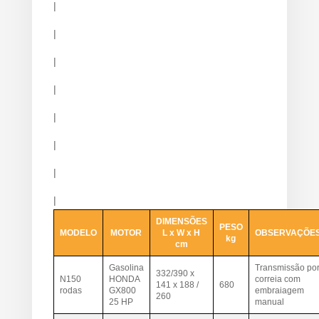
|
|
|
|
|
|
|
|
DIMENSÕES
PESO
MODELO
MOTOR
L x W x H
OBSERVAÇÕE
kg
cm
Gasolina
Transmissão po
332/390 x
N150
HONDA
correia com
141 x 188 /
680
rodas
GX800
embraiagem
260
25 HP
manual