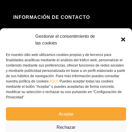
INFORMACIÓN DE CONTACTO
Morada: Av. Príncipe Felipe, 98, 16660 Las

Gestionar el consentimiento de
Pedroñeras, Cuenca (Espanha)
las cookies
(+34) 967 160 698

En nuestro sitio web utilizamos cookies propias y de terceros para
finalidades analíticas mediante el análisis del tráfico web, personalizar el
contenido mediante sus preferencias, ofrecer funciones de redes sociales
contacto@ecofricalia.com

y mostrarle publicidad personalizada en base a un perfil elaborado a partir
de sus hábitos de navegación. Para más información puedes consultar
nuestra política de cookies
AQUÍ
. Puedes aceptar todas las cookies
mediante el botón “Aceptar” o puedes aceptarlas de forma concreta,
modificar su selección o rechazar su uso pulsando en “Configuración de
Privacidad”
© Copyright 2024 –
Ecofricalia
Aceptar
POLÍTICA DE PRIVACIDADE
Rechazar