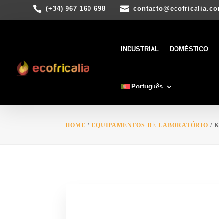


(+34) 967 160 698
contacto@ecofricalia.c
INDUSTRIAL
DOMÉSTICO
Português
HOME
/
EQUIPAMENTOS DE LABORATÓRIO
/ 