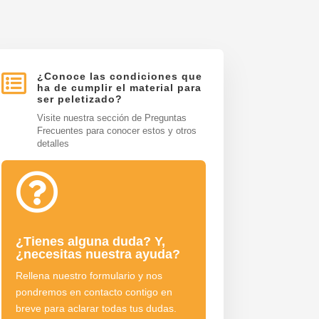

¿Conoce las condiciones que
ha de cumplir el material para
ser peletizado?
Visite nuestra sección de Preguntas
Frecuentes para conocer estos y otros
detalles

¿Tienes alguna duda? Y,
¿necesitas nuestra ayuda?
Rellena nuestro formulario y nos
pondremos en contacto contigo en
breve para aclarar todas tus dudas.