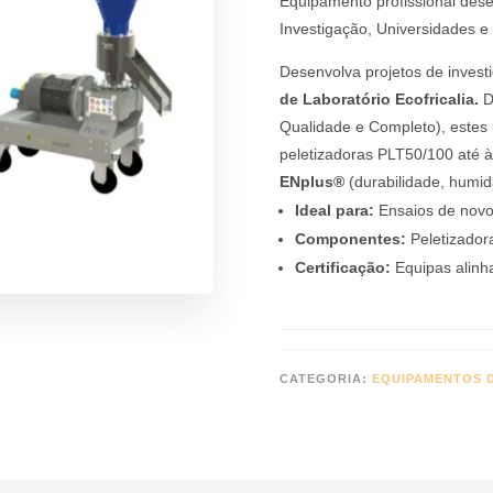
Equipamento profissional des
Investigação, Universidades e 
Desenvolva projetos de inves
de Laboratório Ecofricalia.
Di
Qualidade e Completo), estes
peletizadoras PLT50/100 até à
ENplus®
(durabilidade, humid
Ideal para:
Ensaios de novos
Componentes:
Peletizador
Certificação:
Equipas alin
CATEGORIA:
EQUIPAMENTOS 