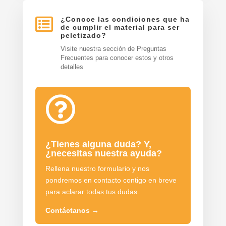

¿Conoce las condiciones que ha
de cumplir el material para ser
peletizado?
Visite nuestra sección de Preguntas
Frecuentes para conocer estos y otros
detalles

¿Tienes alguna duda? Y,
¿necesitas nuestra ayuda?
Rellena nuestro formulario y nos
pondremos en contacto contigo en breve
para aclarar todas tus dudas.
Contáctanos
→