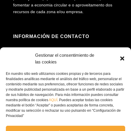
fomentar a economia circular e o aproveitamento dos
recursos de cada zona e/ou empresa.
INFORMACIÓN DE CONTACTO
Morada: Av. Príncipe Felipe, 98, 16660 Las

Gestionar el consentimiento de
Pedroñeras, Cuenca (Espanha)
las cookies
(+34) 967 160 698

En nuestro sitio web utilizamos cookies propias y de terceros para
finalidades analíticas mediante el análisis del tráfico web, personalizar el
contenido mediante sus preferencias, ofrecer funciones de redes sociales
contacto@ecofricalia.com

y mostrarle publicidad personalizada en base a un perfil elaborado a partir
de sus hábitos de navegación. Para más información puedes consultar
nuestra política de cookies
AQUÍ
. Puedes aceptar todas las cookies
mediante el botón “Aceptar” o puedes aceptarlas de forma concreta,
modificar su selección o rechazar su uso pulsando en “Configuración de
Privacidad”
© Copyright 2024 –
Ecofricalia