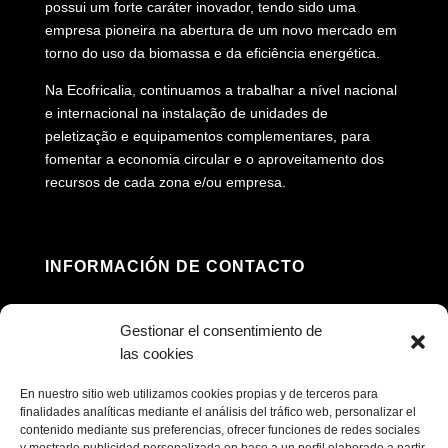
possui um forte caráter inovador, tendo sido uma
empresa pioneira na abertura de um novo mercado em
torno do uso da biomassa e da eficiência energética.
Na Ecofricalia, continuamos a trabalhar a nível nacional
e internacional na instalação de unidades de
peletização e equipamentos complementares, para
fomentar a economia circular e o aproveitamento dos
recursos de cada zona e/ou empresa.
INFORMACIÓN DE CONTACTO
Morada: Av. Príncipe Felipe, 98, 16660 Las

Gestionar el consentimiento de
Pedroñeras, Cuenca (Espanha)
las cookies
(+34) 967 160 698

En nuestro sitio web utilizamos cookies propias y de terceros para
finalidades analíticas mediante el análisis del tráfico web, personalizar el
contenido mediante sus preferencias, ofrecer funciones de redes sociales
contacto@ecofricalia.com
