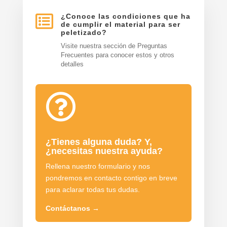

¿Conoce las condiciones que ha
de cumplir el material para ser
peletizado?
Visite nuestra sección de Preguntas
Frecuentes para conocer estos y otros
detalles

¿Tienes alguna duda? Y,
¿necesitas nuestra ayuda?
Rellena nuestro formulario y nos
pondremos en contacto contigo en breve
para aclarar todas tus dudas.
Contáctanos
→