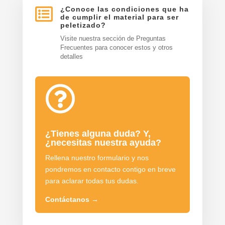

¿Conoce las condiciones que ha
de cumplir el material para ser
peletizado?
Visite nuestra sección de Preguntas
Frecuentes para conocer estos y otros
detalles

¿Tienes alguna duda? Y,
¿necesitas nuestra ayuda?
Rellena nuestro formulario y nos
pondremos en contacto contigo en breve
para aclarar todas tus dudas.
Contáctanos
→