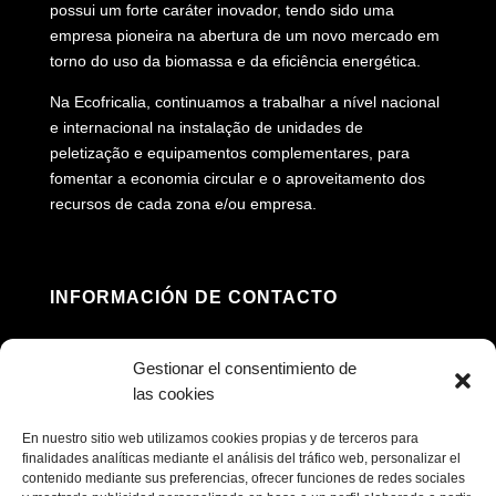
possui um forte caráter inovador, tendo sido uma
empresa pioneira na abertura de um novo mercado em
torno do uso da biomassa e da eficiência energética.
Na Ecofricalia, continuamos a trabalhar a nível nacional
e internacional na instalação de unidades de
peletização e equipamentos complementares, para
fomentar a economia circular e o aproveitamento dos
recursos de cada zona e/ou empresa.
INFORMACIÓN DE CONTACTO
Morada: Av. Príncipe Felipe, 98, 16660 Las

Gestionar el consentimiento de
Pedroñeras, Cuenca (Espanha)
las cookies
(+34) 967 160 698

En nuestro sitio web utilizamos cookies propias y de terceros para
finalidades analíticas mediante el análisis del tráfico web, personalizar el
contenido mediante sus preferencias, ofrecer funciones de redes sociales
contacto@ecofricalia.com
