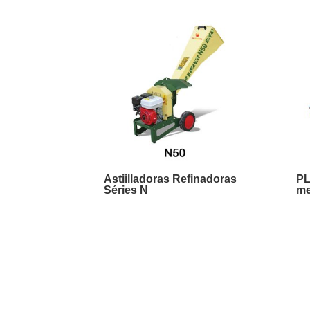
Astiilladoras Refinadoras
PL
Séries N
m