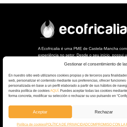
A Ecofricalia é uma PME de Castela-Mancha com
experiência no setor. Desde o seu início, possui u
tendo sido uma empresa pioneira na abertura d
Gestionar el consentimiento de la
do uso da biomassa e da eficiência energética.
En nuestro sitio web utilizamos cookies propias y de terceros para finalidades 
Na Ecofricalia, continuamos a trabalhar a nível na
web, personalizar el contenido mediante sus preferencias, ofrecer funciones 
instalação de unidades de peletização e equipa
personalizada en base a un perfil elaborado a partir de sus hábitos de nav
nuestra política de cookies
AQUÍ
. Puedes aceptar todas las cookies mediante
fomentar a economia circular e o aproveitament
forma concreta, modificar su selección o rechazar su uso pulsando en “Confi
e/ou empresa.
Aceptar
Rechazar
© Copyright 2024 – Ecofricalia
POLÍTICA DE PRIVA
Política de cookies
POLÍTICA DE PRIVACIDAD
COMPROMISO CON LA 