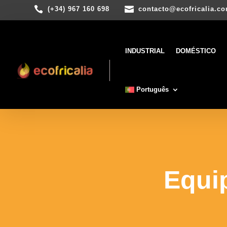


(+34) 967 160 698
contacto@ecofricalia.c
INDUSTRIAL
DOMÉSTICO
Português
Equi