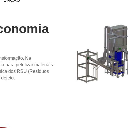
NUTENÇÃO
Economia
ansformação. Na
a para peletizar materiais
ânica dos RSU (Resíduos
 dejeto.