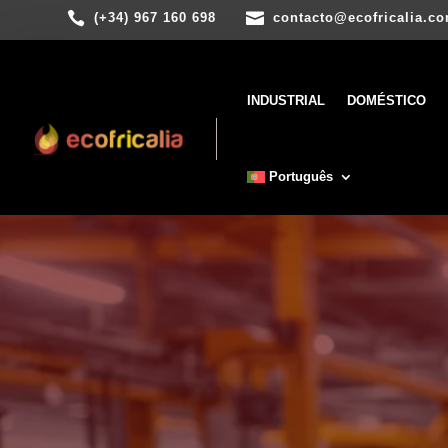


(+34) 967 160 698
contacto@ecofricalia.c
INDUSTRIAL
DOMÉSTICO
Português