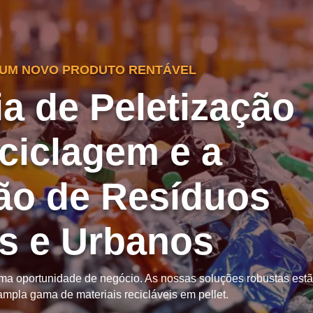
UM NOVO PRODUTO RENTÁVEL
a de Peletização
ciclagem e a
ção de Resíduos
is e Urbanos
ma oportunidade de negócio. As nossas soluções robustas est
mpla gama de materiais recicláveis em pellet.