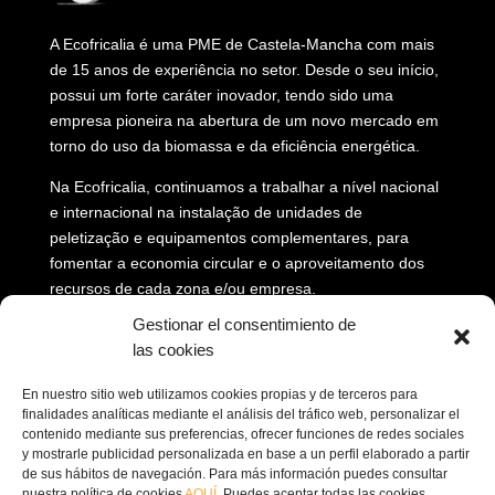
A Ecofricalia é uma PME de Castela-Mancha com mais
de 15 anos de experiência no setor. Desde o seu início,
possui um forte caráter inovador, tendo sido uma
empresa pioneira na abertura de um novo mercado em
torno do uso da biomassa e da eficiência energética.
Na Ecofricalia, continuamos a trabalhar a nível nacional
e internacional na instalação de unidades de
peletização e equipamentos complementares, para
fomentar a economia circular e o aproveitamento dos
recursos de cada zona e/ou empresa.
Gestionar el consentimiento de
las cookies
INFORMACIÓN DE CONTACTO
En nuestro sitio web utilizamos cookies propias y de terceros para
finalidades analíticas mediante el análisis del tráfico web, personalizar el
contenido mediante sus preferencias, ofrecer funciones de redes sociales
Morada: Av. Príncipe Felipe, 98, 16660 Las

y mostrarle publicidad personalizada en base a un perfil elaborado a partir
Pedroñeras, Cuenca (Espanha)
de sus hábitos de navegación. Para más información puedes consultar
nuestra política de cookies
AQUÍ
. Puedes aceptar todas las cookies